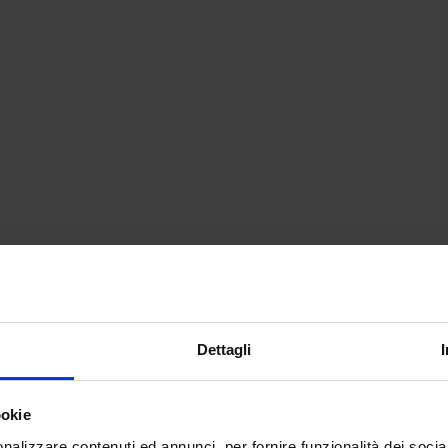
Dettagli
ookie
nalizzare contenuti ed annunci, per fornire funzionalità dei socia