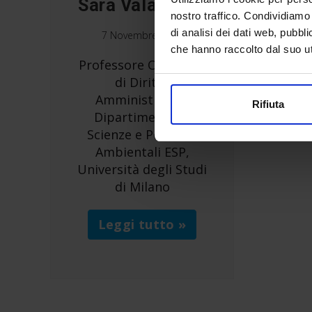
Sara Valaguzza
nostro traffico. Condividiamo 
di analisi dei dati web, pubbl
7 Novembre 2019
che hanno raccolto dal suo uti
Professore Ordinario
di Diritto
Amministrativo
Rifiuta
Dipartimento di
Scienze e Politiche
Ambientali ESP,
Università degli Studi
di Milano
Leggi tutto »