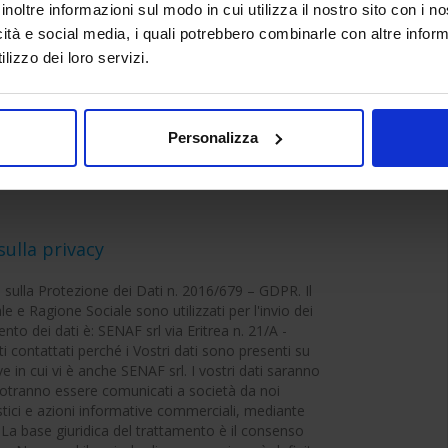
inoltre informazioni sul modo in cui utilizza il nostro sito con i 
icità e social media, i quali potrebbero combinarle con altre inform
lizzo dei loro servizi.
Personalizza
sulla privacy
sulla Protezione dei Dati n. 2016/679 – GDPR. Il
le e Ragione Sociale sono utilizzati per l'invio dei
nto dei dati è: SENAF srl via Eritrea n. 21/A -
contattati perché i Vostri dati sono presenti su
in cui vi è anche SENAF srl. I vostri dati saranno
potranno essere comunicati a società da noi
tistici e azioni informative commerciali, mediante
l. La base giuridica del trattamento è il consenso