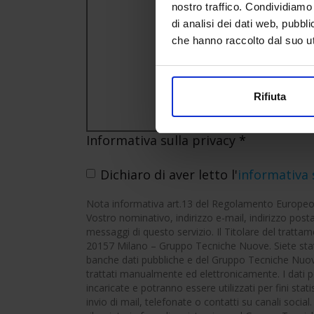
nostro traffico. Condividiamo 
di analisi dei dati web, pubbl
che hanno raccolto dal suo uti
Rifiuta
Informativa sulla privacy
*
Dichiaro di aver letto l'
informativa 
Nota informativa art.13 del Regolamento Europeo 
Vostro nominativo, indirizzo e-mail, indirizzo posta
messaggi di questo servizio. Il Titolare del trattame
20157 Milano – Gruppo Tecniche Nuove. Siete stati 
banche dati pubbliche e del Gruppo Tecniche Nuove 
trattati manualmente ed elettronicamente. I dati 
incaricate e potranno essere utilizzati per fini sta
invio di mail, telefonate o contatti su canali socia