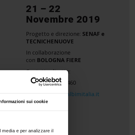
21 – 22
Novembre 2019
Progetto e direzione:
SENAF e
TECNICHENUOVE
In collaborazione
con
BOLOGNA FIERE
Contatto diretto:
Tel: 02 – 332039460
Mail:
info@digitalbimitalia.it
Informazioni sui cookie
l media e per analizzare il