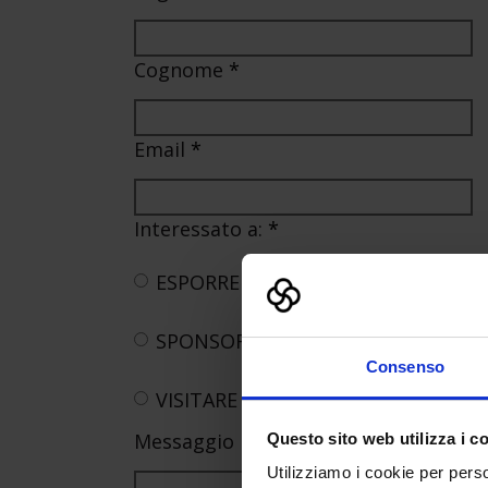
Cognome
*
Email
*
Interessato a:
*
ESPORRE
SPONSORIZZARE
Consenso
VISITARE
Messaggio
Questo sito web utilizza i c
Utilizziamo i cookie per perso