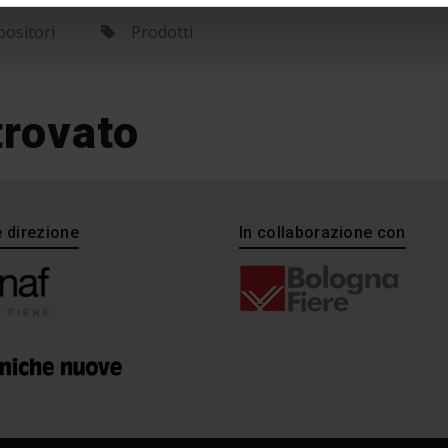
ositori
Prodotti
trovato
e direzione
In collaborazione con