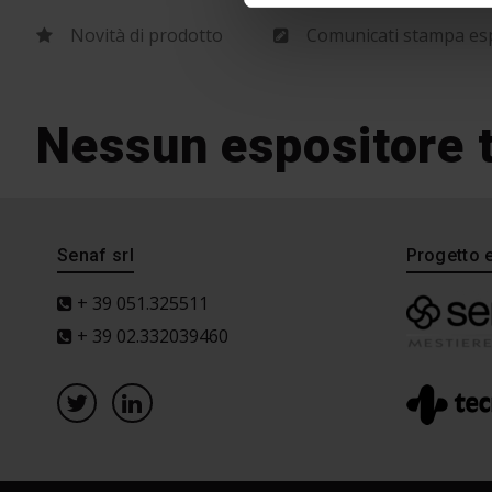
Novità di prodotto
Comunicati stampa esp
Nessun espositore 
Senaf srl
Progetto 
+ 39 051.325511
+ 39 02.332039460