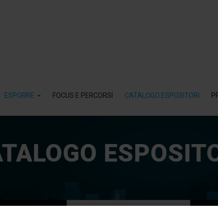
ESPORRE
FOCUS E PERCORSI
CATALOGO ESPOSITORI
P
TALOGO ESPOSIT
Prodotti
Comunicati stampa
N