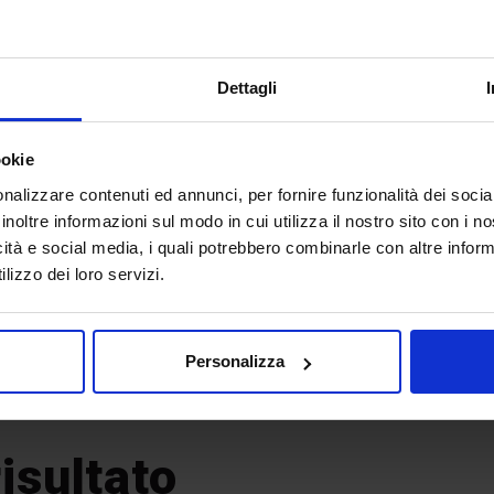
CERCA PER
Dettagli
Comunicato stampa
ookie
nalizzare contenuti ed annunci, per fornire funzionalità dei socia
Cerca
inoltre informazioni sul modo in cui utilizza il nostro sito con i 
icità e social media, i quali potrebbero combinarle con altre inform
lizzo dei loro servizi.
Personalizza
DELLA RICERCA
isultato