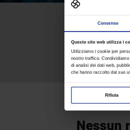
Consenso
Questo sito web utilizza i c
Utilizziamo i cookie per perso
nostro traffico. Condividiamo 
di analisi dei dati web, pubbl
che hanno raccolto dal suo uti
Rifiuta
RISULTATI 
Nessun r