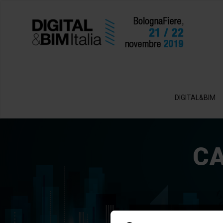
DIGITAL&BIM
CA
Espositori