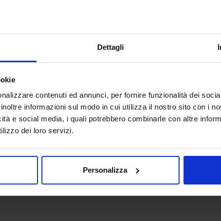
CERCA PER
Prodotto
Dettagli
ookie
nalizzare contenuti ed annunci, per fornire funzionalità dei socia
Cerca
inoltre informazioni sul modo in cui utilizza il nostro sito con i 
icità e social media, i quali potrebbero combinarle con altre inform
lizzo dei loro servizi.
Personalizza
ositori
Prodotti