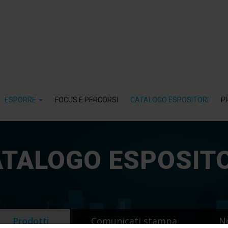
ESPORRE
FOCUS E PERCORSI
CATALOGO ESPOSITORI
P
TALOGO ESPOSIT
Prodotti
Comunicati stampa
N