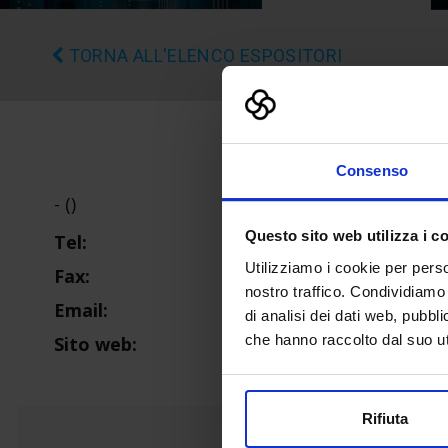
TORNA ALL'ELENCO ESPOSITORI
Consenso
- ()
Questo sito web utilizza i c
Tel:
Utilizziamo i cookie per perso
Fax:
nostro traffico. Condividiamo 
Email:
di analisi dei dati web, pubbl
che hanno raccolto dal suo uti
Sito web:
Rifiuta