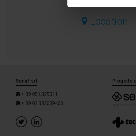
Location
Senaf srl
Progetto 
+ 39 051.325511
+ 39 02.332039460