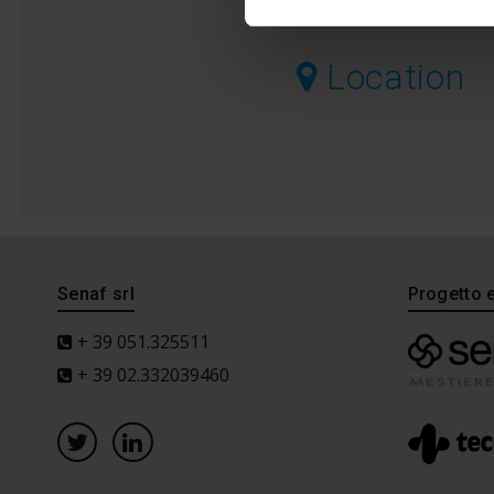
Location
Senaf srl
Progetto 
+ 39 051.325511
+ 39 02.332039460