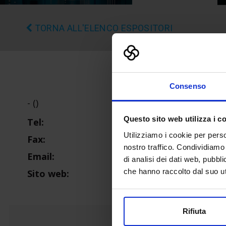
TORNA ALL'ELENCO ESPOSITORI
Consenso
- ()
Questo sito web utilizza i c
Tel:
Utilizziamo i cookie per perso
Fax:
nostro traffico. Condividiamo 
Email:
di analisi dei dati web, pubbl
che hanno raccolto dal suo uti
Sito web:
Rifiuta