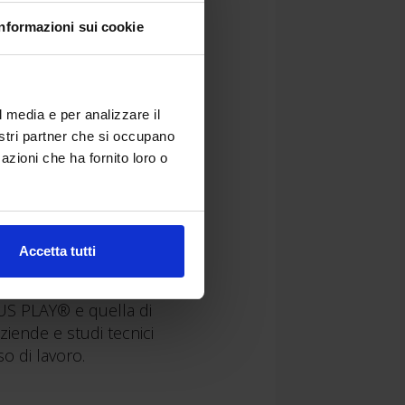
Informazioni sui cookie
l media e per analizzare il
nostri partner che si occupano
azioni che ha fornito loro o
 loro impiego in ambito
 di Autodesk Revit per la
Accetta tutti
OUS PLAY® e quella di
ziende e studi tecnici
o di lavoro.