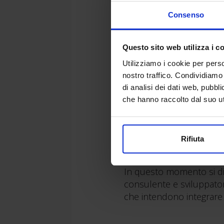
Consenso
Questo sito web utilizza i c
Simone Pozz
Utilizziamo i cookie per perso
nostro traffico. Condividiamo 
di analisi dei dati web, pubbl
Formatore presso il trai
che hanno raccolto dal suo uti
Un passato come interior
BIM ne ha fatto la propr
Autore di pubblicazioni e
Rifiuta
progettazione BIM e sull
In questo momento si div
consulente e sviluppatore
che intendono integrare 