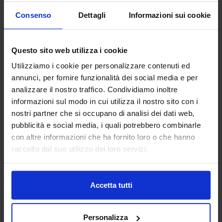
Consenso
Dettagli
Informazioni sui cookie
Questo sito web utilizza i cookie
Utilizziamo i cookie per personalizzare contenuti ed
annunci, per fornire funzionalità dei social media e per
analizzare il nostro traffico. Condividiamo inoltre
informazioni sul modo in cui utilizza il nostro sito con i
nostri partner che si occupano di analisi dei dati web,
pubblicità e social media, i quali potrebbero combinarle
Chiara C. Rizzarda
con altre informazioni che ha fornito loro o che hanno
raccolto dal suo utilizzo dei loro servizi.
Strategie Digitali srl – Fondatore
Chiara C. Rizzarda ha studiato architettura, ma ha iniziato la
sua carriera come interior designer e supervisore di cantiere
Accetta tutti
per Piero Lissoni. Ha lavorato a progetti tra l’Europa e il
Medio Oriente fino a quando non si è avvicinata al BIM,
ricoprendo il ruolo di BIM Coordinator. Si è poi spostata
nello studio di Antonio Citterio e Patricia Viel.
Personalizza