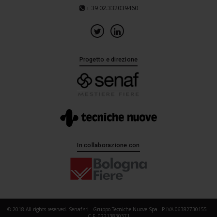
+ 39 02.332039460
Progetto e direzione
In collaborazione con
© 2018 All rights reserved. Senaf srl - Gruppo Tecniche Nuove Spa - P.IVA 06382730155 -
C.F. 02213830371