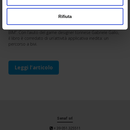
Insieme a Claudio Vittori Antisari, ha recentemente fondato
Strategie Digitali e continua a lavorare per clienti sia privati
Rifiuta
che pubblici.
Nel 2016 ha pubblicato con Tecniche Nuove “La Sfida del
BIM”. Con l’aiuto del game designer torinese Gabriele Gallo,
il libro è corredato di un’attività applicativa inedita: un
percorso a bivi.
Leggi l’articolo
Senaf srl
+ 39 051.325511