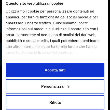
Questo sito web utilizza i cookie
DIGITAL&BIM
Utilizziamo i cookie per personalizzare contenuti ed
ITALIA
annunci, per fornire funzionalità dei social media e per
analizzare il nostro traffico. Condividiamo inoltre
informazioni sul modo in cui utilizza il nostro sito con i
BIM, GIS, Digital Platforms, Smart
nostri partner che si occupano di analisi dei dati web,
networks & Infrastructures
pubblicità e social media, i quali potrebbero combinarle
con altre informazioni che ha fornito loro o che hanno
raccolto dal suo utilizzo dei loro servizi.
Richiedi informazioni
Accetta tutti
Selezionati i 35 finalisti del
BIM&DIGITAL AWARD 2020. Online
Personalizza
l’elenco »
Rifiuta