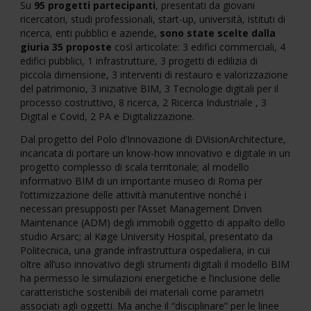
Su
95 progetti partecipanti
, presentati da giovani
ricercatori, studi professionali, start-up, università, istituti di
ricerca, enti pubblici e aziende,
sono state scelte dalla
giuria 35 proposte
così articolate: 3 edifici commerciali, 4
edifici pubblici, 1 infrastrutture, 3 progetti di edilizia di
piccola dimensione, 3 interventi di restauro e valorizzazione
del patrimonio, 3 iniziative BIM, 3 Tecnologie digitali per il
processo costruttivo, 8 ricerca, 2 Ricerca Industriale , 3
Digital e Covid, 2 PA e Digitalizzazione.
Dal progetto del Polo d’Innovazione di DVisionArchitecture,
incaricata di portare un know-how innovativo e digitale in un
progetto complesso di scala territoriale; al modello
informativo BIM di un importante museo di Roma per
l’ottimizzazione delle attività manutentive nonché i
necessari presupposti per l’Asset Management Driven
Maintenance (ADM) degli immobili oggetto di appalto dello
studio Arsarc; al Køge University Hospital, presentato da
Politecnica, una grande infrastruttura ospedaliera, in cui
oltre all’uso innovativo degli strumenti digitali il modello BIM
ha permesso le simulazioni energetiche e l’inclusione delle
caratteristiche sostenibili dei materiali come parametri
associati agli oggetti. Ma anche il “disciplinare” per le linee