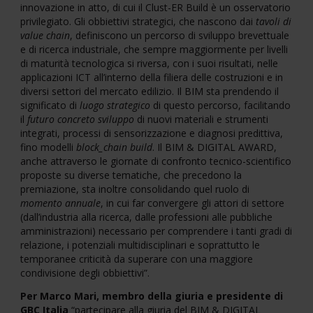
innovazione in atto, di cui il Clust-ER Build è un osservatorio
privilegiato. Gli obbiettivi strategici, che nascono dai
tavoli di
value chain
, definiscono un percorso di sviluppo brevettuale
e di ricerca industriale, che sempre maggiormente per livelli
di maturità tecnologica si riversa, con i suoi risultati, nelle
applicazioni ICT all’interno della filiera delle costruzioni e in
diversi settori del mercato edilizio. Il BIM sta prendendo il
significato di
luogo strategico
di questo percorso, facilitando
il
futuro concreto
sviluppo
di nuovi materiali e strumenti
integrati, processi di sensorizzazione e diagnosi predittiva,
fino modelli
block_chain build
. Il BIM & DIGITAL AWARD,
anche attraverso le giornate di confronto tecnico-scientifico
proposte su diverse tematiche, che precedono la
premiazione, sta inoltre consolidando quel ruolo di
momento annuale
, in cui far convergere gli attori di settore
(dall’industria alla ricerca, dalle professioni alle pubbliche
amministrazioni) necessario per comprendere i tanti gradi di
relazione, i potenziali multidisciplinari e soprattutto le
temporanee criticità da superare con una maggiore
condivisione degli obbiettivi”.
Per Marco Mari, membro della giuria e presidente di
GBC Italia
“partecipare alla giuria del BIM & DIGITAL