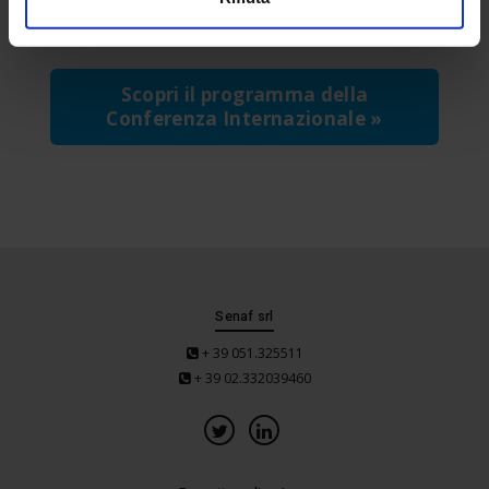
“
IDTUK & Livelli di Fabbisogno Informativo
”
Scopri il programma della
Conferenza Internazionale »
Senaf srl
+ 39 051.325511
+ 39 02.332039460