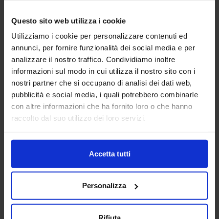
Graduate Asset Management Consultant, Jacobs
Questo sito web utilizza i cookie
Luca Granata, dopo la Laurea Triennale in Ingegneria Civile
Utilizziamo i cookie per personalizzare contenuti ed
ed Ambientale presso l’Università Federico II di Napoli a
Luglio 2017, ha completato i suoi studi presso la University
annunci, per fornire funzionalità dei social media e per
of Surrey (United Kingdom) con un MSc in Structural
analizzare il nostro traffico. Condividiamo inoltre
Engineering a Settembre 2018.
informazioni sul modo in cui utilizza il nostro sito con i
Immediatamente dopo il conseguimento della Laurea, ha
nostri partner che si occupano di analisi dei dati web,
iniziato la sua carriera lavorativa presso Jacobs come
pubblicità e social media, i quali potrebbero combinarle
Graduate Asset Management Consultant. Il ruolo si occupa
con altre informazioni che ha fornito loro o che hanno
della gestione strategica di ogni tipo di Infrastruttura e
raccolto dal suo utilizzo dei loro servizi.
Struttura. In particolare si è occupato di Ferrovie,
Autostrade, Aeroporti, Edifici ed ha contribuito attivamente
nelle ricerche sul Digital Twin dato il crescente interesse
sull’argomento.
Accetta tutti
A partire da Gennaio 2019, ha iniziato ad approfondire il suo
interesse verso il Digital Asset Management e gli aspetti
Personalizza
positivi che il BIM e il Digital Twin possono apportare alla
gestione di qualsiasi Asset
Rifiuta