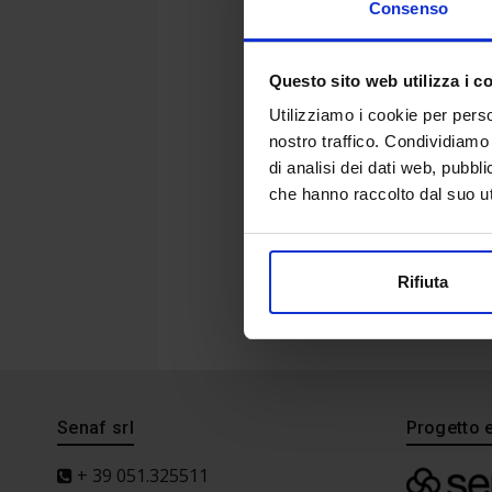
DIGIT
Consenso
Questo sito web utilizza i c
Utilizziamo i cookie per perso
nostro traffico. Condividiamo 
di analisi dei dati web, pubbl
che hanno raccolto dal suo uti
Rifiuta
Senaf srl
Progetto 
+ 39 051.325511