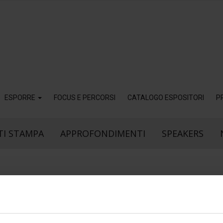
ESPORRE
FOCUS E PERCORSI
CATALOGO ESPOSITORI
P
I STAMPA
APPROFONDIMENTI
SPEAKERS
5
Dic