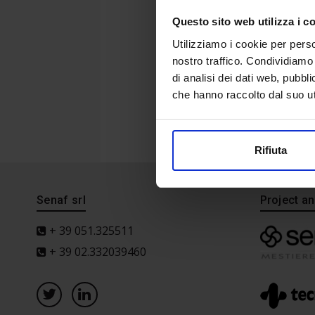
Questo sito web utilizza i c
Utilizziamo i cookie per perso
nostro traffico. Condividiamo 
di analisi dei dati web, pubbl
che hanno raccolto dal suo uti
Rifiuta
Senaf srl
Project 
+ 39 051.325511
+ 39 02.332039460