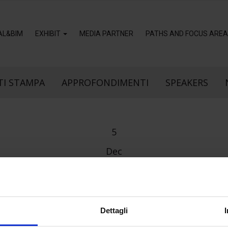
TAL&BIM
EXHIBIT
MEDIA PARTNER
PATHS AND FOCUS AREA 
I STAMPA
APPROFONDIMENTI
SPEAKERS
5
Dec
LAB BUG_2
Dettagli