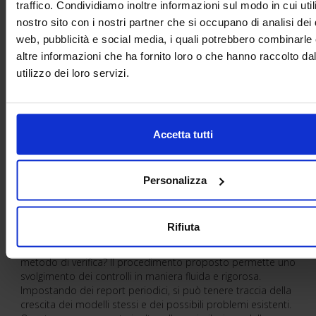
traffico. Condividiamo inoltre informazioni sul modo in cui utili
nostro sito con i nostri partner che si occupano di analisi dei 
web, pubblicità e social media, i quali potrebbero combinarle
altre informazioni che ha fornito loro o che hanno raccolto da
utilizzo dei loro servizi.
Accetta tutti
Personalizza
Il Database ha la funzione di elencare tutti i controlli che si
possono effettuare ad ogni modello, con la possibilità però
di essere filtrati ed utilizzati solo quando realmente
necessario.
Rifiuta
Quali sono i risultati ottenuti dopo l’applicazione di questo
metodo di verifica? Il procedimento proposto permette uno
svolgimento dei controlli in maniera fluida e rigorosa.
Impostando dei report periodici, si può tenere traccia della
crescita dei modelli stessi e dei possibili problemi esistenti.