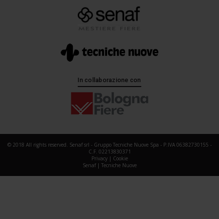
In collaborazione con
© 2018 All rights reserved. Senaf srl - Gruppo Tecniche Nuove Spa - P.IVA 06382730155 -
C.F. 02213830371
Privacy
|
Cookie
Senaf
|
Tecniche Nuove