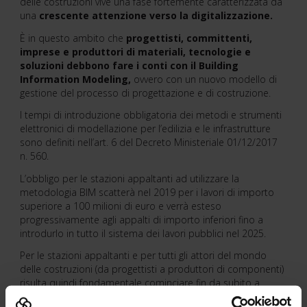
delle costruzioni vive una fase fortemente caratterizzata da
una
crescente attenzione verso la digitalizzazione.
È in questo ambito che
progettisti, committenti,
imprese e produttori di materiali, tecnologie e
soluzioni debbono fare i conti con il Building
Information Modeling,
ovvero con un nuovo modello di
gestione del processo di progettazione e di costruzione.
I tempi di introduzione obbligatoria dei metodi e strumenti
elettronici di modellazione per l’edilizia e le infrastrutture
sono definiti nell’art. 6 del Decreto Ministeriale 01/12/2017
n. 560.
L’obbligo per le stazioni appaltanti ad utilizzare la
metodologia BIM scatterà nel 2019 per i lavori di importo
superiore a 100 milioni di euro e verrà esteso
progressivamente agli appalti di importo inferiori fino a
introdurlo in tutto il sistema dei lavori pubblici nel 2025.
Per le stazioni appaltanti e per tutti gli attori del mondo
delle costruzioni (da progettisti a produttori di componenti)
risulta quindi fondamentale cominciare fin da subito a
muovere i primi passi verso la nuova metodologia BIM.