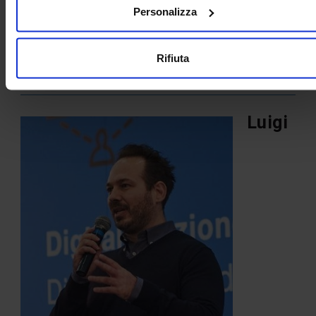
metodologie spesso non note a priori o assodate nella
Personalizza
comune pratica professionale.
Link di
approfondimento:
https://www.digitalbimitalia.it/it/news/computa
Rifiuta
design-per-il-patrimonio-storico
Luigi