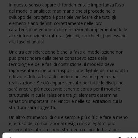
In questo senso appare di fondamentale importanza l’uso
del modello analitico: man mano che si procede nello
sviluppo del progetto è possibile verificare che tutti gli
elementi siano definiti correttamente nelle loro
caratteristiche geometriche e relazionali, implementando le
altre informazioni strutturali (vincoli, carichi etc.) necessarie
alla fase di analisi.
Un’altra considerazione è che la fase di modellazione non
può prescindere dalla piena consapevolezza delle
tecnologie e delle fasi di costruzione, il modello deve
rappresentare cioè una trasposizione digitale del manufatto
edilizio e delle attività di cantiere necessarie per la sua
realizzazione. Se ciò appare sensato per tutte le discipline,
sarà ancora più necessario tenerne conto per il modello
strutturale in cui la relazione tra gli elementi determina
variazioni importanti nei vincoli e nelle sollecitazioni cui la
struttura sarà soggetta.
Un altro strumento di cui è sempre più difficile fare a meno
è, è l’uso del computational design (link allegato): può
essere utilizzato sia come strumento di produttività per
attività ricorsive, ma soprattutto come link per la gestione