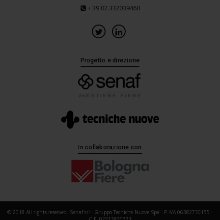
+ 39 02.332039460
Progetto e direzione
In collaborazione con
© 2018 All rights reserved. Senaf srl - Gruppo Tecniche Nuove Spa - P.IVA 06382730155 -
C.F. 02213830371