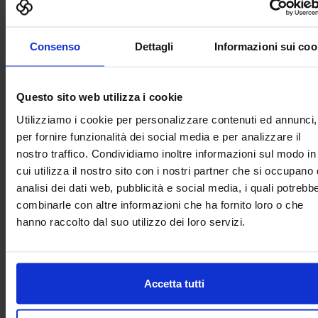
ed il trasferimento dei dati da e per i vari software,
specialmente nelle situazioni in cui il dialogo tra questi non
risulti diretto.
Consenso
Dettagli
Informazioni sui coo
Questo sito web utilizza i cookie
Utilizziamo i cookie per personalizzare contenuti ed annunci,
per fornire funzionalità dei social media e per analizzare il
nostro traffico. Condividiamo inoltre informazioni sul modo in
cui utilizza il nostro sito con i nostri partner che si occupano 
Un impulso importante nel campo dell’analisi strutturale
potrebbe poi venire dall’uso del generative design che
analisi dei dati web, pubblicità e social media, i quali potrebb
consente di ottenere analisi comparative di schemi
combinarle con altre informazioni che ha fornito loro o che
strutturali diversi, attraverso la definizione delle regole che
hanno raccolto dal suo utilizzo dei loro servizi.
ne caratterizzano il funzionamento.
Appare infine evidente che i principali limiti per lo scambio di
informazioni all’interno del flusso di lavoro siano dovuti
all’interoperabilità tra vari software, pertanto la possibilità di
Accetta tutti
valicare tali ostacoli è rappresentata da nuovi strumenti e
metodologie di lavoro e di trasferimento di informazioni,