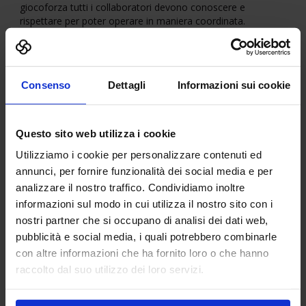
giocoforza tutti i collaboratori devono conoscere e
rispettare per poter operare in maniera coordinata.
Se infatti prima del BIM ognuno si occupava del proprio
elaborato 2D (la sua sezione, la sua pianta o dettaglio), ora
il progetto è un processo condiviso tra più operatori che,
come una squadra affiatata, necessitano di schemi, regole
Consenso
Dettagli
Informazioni sui cookie
e strategie.
Lo studio deve dotarsi di regole e procedure condivise,
preferibilmente esplicitate all’interno di un documento, il
Questo sito web utilizza i cookie
manuale standard, consultabile da tutti e che costituirà il
Utilizziamo i cookie per personalizzare contenuti ed
know-how dello studio, il punto di riferimento cui non si può
annunci, per fornire funzionalità dei social media e per
prescindere.
analizzare il nostro traffico. Condividiamo inoltre
Il manuale conterrà le modalità di consegna degli elaborati,
informazioni sul modo in cui utilizza il nostro sito con i
espliciterà i workflow, le responsabilità, la nomenclatura
nostri partner che si occupano di analisi dei dati web,
degli elementi edilizi e dei materiali etc.
pubblicità e social media, i quali potrebbero combinarle
Altro strumento imprescindibile è il template di studio, che
con altre informazioni che ha fornito loro o che hanno
contiene, tra le altre cose, le impostazioni grafiche in base
raccolto dal suo utilizzo dei loro servizi.
agli output: stili di vista, impostazioni di esportazione verso
altri software o formati.