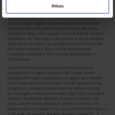
infrastrutture, siano sempre più traducibili in veicoli per
Rifiuta
progettare ed erogare digitalmente servizi, per cui può
essere che vi sia un nomadismo dell’
Occupancy
non più
legata al «posto» o alla “«proprietà», ma anche che lo
stesso «luogo» segua il naturale evolversi della vita delle
persone. Il tema dei contesti urbani e quello dei servizi
interattivi si deve, infine, sposare con una diversa struttura
dell’offerta che, impostata sulla nozione di accorciamento
della catena del valore, riproponga un’opzione industriale
per l’intero comparto, da un secolo faticosamente
impegnato a dibattersi con i modelli dell’
Automotive
e
dell’
Aerospace
.
La
Summer School
, attraverso un sistema costruttivo
prefabbricato in legno, tradotto in
BIM Library
, ovvero
catalogo informativo-parametrico di oggetti assemblabili
per la realizzazione del prototipo virtuale della proposta
progettuale, chiederà ai partecipanti di mettere a punto
alcuni progetti, a livello embrionale, sulla scorta di profili di
utenza e di consumo articolati, in futuro orientabili. Ciò
potrà avvenire anche utilizzando ambienti immersivi di
realtà virtuale e di realtà mista, così come il modello fisico a
scala reale del modulo abitativo assunto a pretesto, a