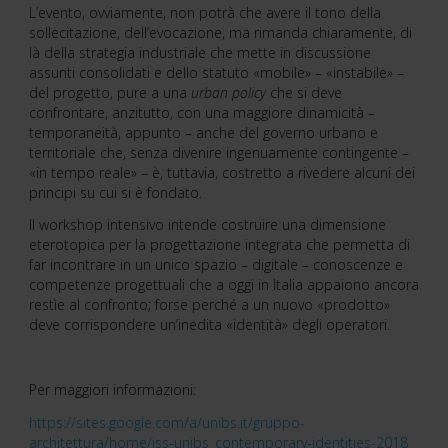
L’evento, ovviamente, non potrà che avere il tono della
sollecitazione, dell’evocazione, ma rimanda chiaramente, di
là della strategia industriale che mette in discussione
assunti consolidati e dello statuto «mobile» – «instabile» –
del progetto, pure a una
urban policy
che si deve
confrontare, anzitutto, con una maggiore dinamicità –
temporaneità, appunto – anche del governo urbano e
territoriale che, senza divenire ingenuamente contingente –
«in tempo reale» – è, tuttavia, costretto a rivedere alcuni dei
principi su cui si è fondato.
Il workshop intensivo intende costruire una dimensione
eterotopica per la progettazione integrata che permetta di
far incontrare in un unico spazio – digitale – conoscenze e
competenze progettuali che a oggi in Italia appaiono ancora
restìe al confronto; forse perché a un nuovo «prodotto»
deve corrispondere un’inedita «identità» degli operatori.
Per maggiori informazioni:
https://sites.google.com/a/unibs.it/gruppo-
architettura/home/iss-unibs_contemporary-identities-2018