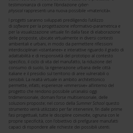
testimonianza di come l’ibridazione
cyber-
physical
rappresenti una nuova possibile «matericità».
I progetti saranno sviluppati prediligendo l’utilizzo
di
software
per la progettazione informativo-parametrica e
per la visualizzazione virtuale fin dalla fase di elaborazione
delle proposte, ubicate virtualmente in diversi contesti
ambientali e urbani, in modo da permettere riflessioni
interdisciplinari «istantanee» e interattive riguardo il grado di
adattabilità e di responsività del prototipo al contesto
specifico, il ciclo di vita del manufatto, la riduzione del
consumo di suolo, la rigenerazione urbana delle città
italiane e il presidio sul territorio di aree vulnerabili o
sensibili. La realtà virtuale in ambito architettonico
permette, infatti, esperienze «immersive» all’interno del
progetto che rendono possibile un’analisi oggi
tridimensionale, domani forse multisensoriale, delle
soluzioni proposte; nel corso della
Summer School
questo
strumento verrà utilizzato per far intervenire, fin dalle prime
fasi progettuali, tutte le discipline coinvolte, ognuna con le
proprie specificità, con l’obiettivo di prefigurare manufatti
capaci di rispondere alle richieste dei possibili utenti.