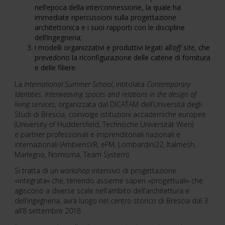
nell’epoca della interconnessione, la quale ha
immediate ripercussioni sulla progettazione
architettonica e i suoi rapporti con le discipline
dell’ingegneria;
i modelli organizzativi e produttivi legati all’
off site
, che
prevedono la riconfigurazione delle catene di fornitura
e delle filiere.
La
International Summer School
, intitolata
Contemporary
Identities. Interweaving spaces and relations in the design of
living services
, organizzata dal DICATAM dell’Università degli
Studi di Brescia, coinvolge istituzioni accademiche europee
(University of Huddersfield, Technische Universität Wien)
e partner professionali e imprenditoriali nazionali e
internazionali (AmbiensVR, eFM, Lombardini22, Italmesh,
Marlegno, Nomisma, Team System).
Si tratta di un
workshop
intensivo di progettazione
«integrata» che, tenendo assieme saperi «progettuali» che
agiscono a diverse scale nell’ambito dell’architettura e
dell’ingegneria, avrà luogo nel centro storico di Brescia dal 3
all’8 settembre 2018.