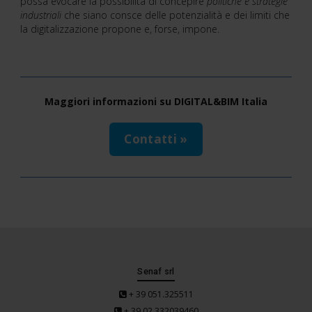
possa evocare la possibilità di concepire
politiche e strategie
industriali
che siano consce delle potenzialità e dei limiti che
la digitalizzazione propone e, forse, impone.
Maggiori informazioni su DIGITAL&BIM Italia
Contatti »
Senaf srl
+ 39 051.325511
+ 39 02.332039460