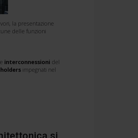
vori, la presentazione
lcune delle funzioni
le
interconnessioni
del
eholders
impegnati nel
itettonica si