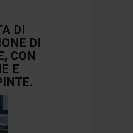
TA DI
ONE DI
E, CON
E E
INTE.