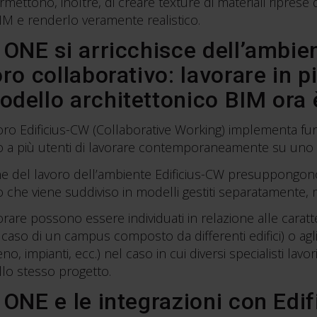
mettono, inoltre, di creare texture di materiali riprese d
IM e renderlo veramente realistico.
 ONE si arricchisce dell’ambien
oro collaborativo: lavorare in 
dello architettonico BIM ora 
oro Edificius-CW (Collaborative Working) implementa funz
o a più utenti di lavorare contemporaneamente su uno 
one del lavoro dell’ambiente Edificius-CW presuppongono
che viene suddiviso in modelli gestiti separatamente, ma
orare possono essere individuati in relazione alle caratt
caso di un campus composto da differenti edifici) o agli
no, impianti, ecc.) nel caso in cui diversi specialisti lavo
o stesso progetto.
 ONE e le integrazioni con Edif