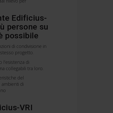
al rilievo per
te Edificius-
più persone su
è possibile
ioni di condivisione in
stesso progetto.
 l’esistenza di
 collegabili tra loro.
eristiche del
 ambienti di
rino
icius-VRI