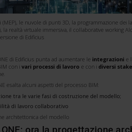
i (MEP), le nuvole di punti 3D, la programmazione dei la
, la realtà virtuale immersiva, il collaborative working A
ersione di Edificius
NE di Edificius punta ad aumentare le
integrazioni
e 
BIM con i
vari processi di lavoro
e con i
diversi stak
ne.
NE esalta alcuni aspetti del processo BIM:
one tra le varie fasi di costruzione del modello;
lità di lavoro collaborativo
one architettonica del modello
 ONE: ora la progettazione arch