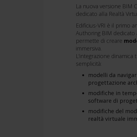
La nuova versione BIM ONE
dedicato alla Realtà Virt
Edificius-VRI è il primo
Authoring BIM dedicato al
permette di creare
model
immersiva.
L’integrazione dinamica 
semplicità:
modelli da navigar
progettazione arc
modifiche in tempo
software di proge
modifiche del mode
realtà virtuale im