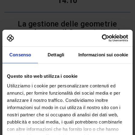
14.10
La gestione delle geometrie
complesse – Il Computational
Design e interoperabilità tra
Rhinoceros e Autodesk Revit
Consenso
Dettagli
Informazioni sui cookie
Andrea Agostini
(60 minuti)
Questo sito web utilizza i cookie
Utilizziamo i cookie per personalizzare contenuti ed
15.30
annunci, per fornire funzionalità dei social media e per
analizzare il nostro traffico. Condividiamo inoltre
informazioni sul modo in cui utilizza il nostro sito con i
nostri partner che si occupano di analisi dei dati web,
Dal Computational Design al BIM –
pubblicità e social media, i quali potrebbero combinarle
Basi di Interoperabilità –
con altre informazioni che ha fornito loro o che hanno
Rhinoceros Grasshopper Archicad