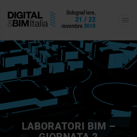
Toggl
navig
LABORATORI BIM –