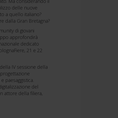
nito. Ma considerando il
tilizzo delle nuove
o a quello italiano?
re dalla Gran Bretagna?
munity di giovani
gruppo approfondirà
nazionale dedicato
BolognaFiere, 21 e 22
della IV sessione della
 progettazione
 e paesaggistica.
gitalizzazione del
 attore della filiera,