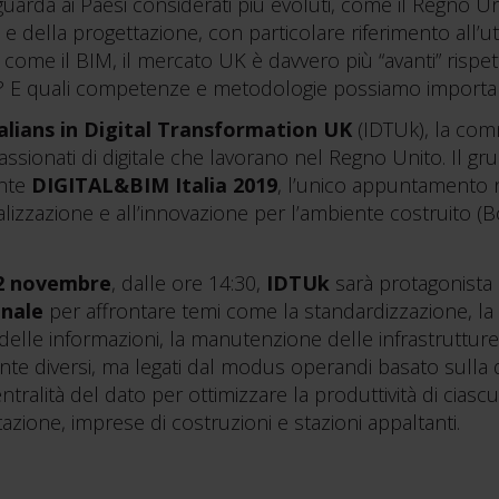
uarda ai Paesi considerati più evoluti, come il Regno U
 e della progettazione, con particolare riferimento all’u
come il BIM, il mercato UK è davvero più “avanti” rispett
e? E quali competenze e metodologie possiamo importa
talians in Digital Transformation UK
(IDTUk), la com
ppassionati di digitale che lavorano nel Regno Unito. Il 
nte
DIGITAL&BIM Italia 2019
, l’unico appuntamento 
alizzazione e all’innovazione per l’ambiente costruito (
2 novembre
, dalle ore 14:30,
IDTUk
sarà protagonista 
onale
per affrontare temi come la standardizzazione, la
delle informazioni, la manutenzione delle infrastrutture
 diversi, ma legati dal modus operandi basato sulla di
tralità del dato per ottimizzare la produttività di ciascun
ttazione, imprese di costruzioni e stazioni appaltanti.