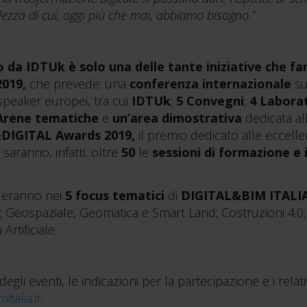
ellezza di cui, oggi più che mai, abbiamo bisogno.”
 da IDTUk è solo una delle tante iniziative che fa
2019,
che prevede: una
conferenza internazionale
su
speaker europei, tra cui
IDTUk
;
5
Convegni
;
4 Laborat
Arene tematiche
e
un’area dimostrativa
dedicata al
DIGITAL Awards 2019,
il premio dedicato alle eccell
saranno, infatti, oltre
50
le
sessioni di formazione e
coleranno nei
5 focus tematici
di
DIGITAL&BIM ITALIA
e; Geospaziale, Geomatica e Smart Land; Costruzioni 4.0; 
Artificiale.
li eventi, le indicazioni per la partecipazione e i relativ
italia.it
.