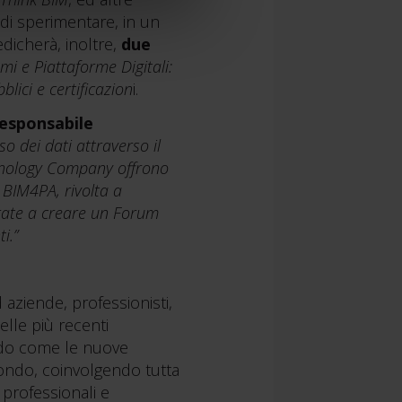
di sperimentare, in un
dicherà, inoltre,
due
mi e Piattaforme Digitali:
blici e certificazion
i.
Responsabile
so dei dati attraverso il
chnology Company offrono
a BIM4PA, rivolta a
irate a creare un Forum
i.”
d aziende, professionisti,
lle più recenti
ndo come le nuove
mondo, coinvolgendo tutta
 professionali e