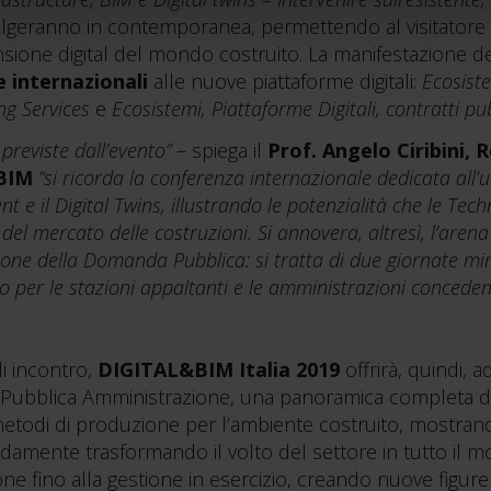
svolgeranno in contemporanea, permettendo al visitatore 
nsione digital del mondo costruito. La manifestazione de
e internazionali
alle nuove piattaforme digitali:
Ecosiste
ng Services
e
Ecosistemi, Piattaforme Digitali, contratti pub
e previste dall’evento”
– spiega il
Prof. Angelo Ciribini, 
&BIM
“si ricorda la conferenza internazionale dedicata all’u
 il Digital Twins, illustrando le potenzialità che le Te
 del mercato delle costruzioni. Si annovera, altresì, l’aren
zione della Domanda Pubblica: si tratta di due giornate m
 per le stazioni appaltanti e le amministrazioni concedent
i incontro,
DIGITAL&BIM Italia 2019
offrirà, quindi, a
la Pubblica Amministrazione, una panoramica completa de
 metodi di produzione per l’ambiente costruito, mostra
damente trasformando il volto del settore in tutto il 
zione fino alla gestione in esercizio, creando nuove figure