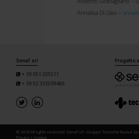
Roberto Grattagliano –
Annalisa Di Gilio –
annali
Senaf srl
Progetto 
+ 39 051.325511
+ 39 02.332039460
© 2018 All rights reserved. Senaf srl - Gruppo Tecniche Nuove Spa
Privacy
|
Cookie