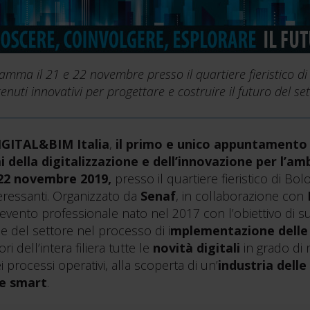
amma il 21 e 22 novembre presso il quartiere fieristico di 
enuti innovativi per progettare e costruire il futuro del se
IGITAL&BIM Italia
,
il primo e unico appuntamento
 della digitalizzazione e dell’innovazione per l’am
 22 novembre 2019,
presso il quartiere fieristico di Bo
eressanti. Organizzato da
Senaf
, in collaborazione con
evento professionale nato nel 2017 con l’obiettivo di s
 del settore nel processo di i
mplementazione delle
i dell’intera filiera tutte le
novità digitali
in grado di m
dei processi operativi, alla scoperta di un’
industria dell
 e smart
.