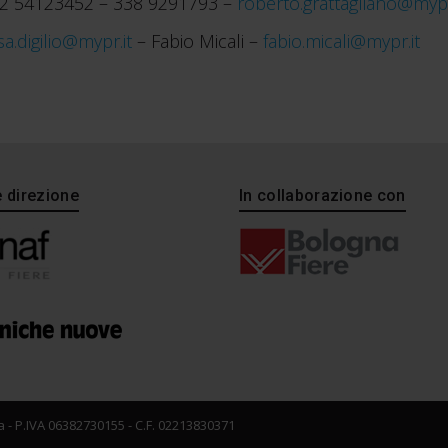
 02 54123452 – 338 9291793 –
roberto.grattagliano@mypr
sa.digilio@mypr.it
– Fabio Micali –
fabio.micali@mypr.it
e direzione
In collaborazione con
 - P.IVA 06382730155 - C.F. 02213830371