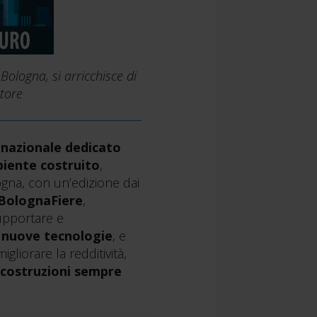
Bologna, si arricchisce di
ttore
 nazionale dedicato
biente costruito
,
logna, con un’edizione dai
BolognaFiere
,
upportare e
 nuove tecnologie
, e
igliorare la redditività,
e costruzioni sempre