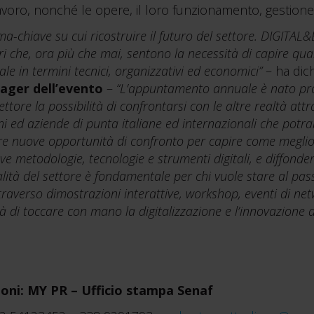
avoro, nonché le opere, il loro funzionamento, gestione 
ema-chiave su cui ricostruire il futuro del settore. DIGITAL&
ri che, ora più che mai, sentono la necessità di capire qual
ale in termini tecnici, organizzativi ed economici”
– ha dic
nager dell’evento
–
“L’appuntamento annuale è nato prop
settore la possibilità di confrontarsi con le altre realtà at
oni ed aziende di punta italiane ed internazionali che pot
are nuove opportunità di confronto per capire come megli
 metodologie, tecnologie e strumenti digitali, e diffond
lità del settore è fondamentale per chi vuole stare al pas
ttraverso dimostrazioni interattive, workshop, eventi di ne
 di toccare con mano la digitalizzazione e l’innovazione d
ioni:
MY PR – Ufficio stampa Senaf