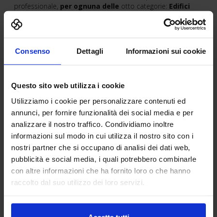
professionale,
per ognuna delle
otto categorie:
Edifici
Commerciali, terziario e di grande dimensione; Edifici
Pubblici; Infrastrutture; Piccoli progetti; Interventi di
restauro e valorizzazione del patrimonio; Iniziativa
BIM dell’anno; Tecnologie digitali per il processo
Consenso
Dettagli
Informazioni sui cookie
costruttivo
e, novità di quest’edizione, la categoria
dedicata al mondo della
Ricerca.
Per premiare le attività di
sviluppo, infatti, verranno selezionate anche le tesi di Laurea
Magistrale, Scuola di Specializzazione, Master e Dottorato
Questo sito web utilizza i cookie
sviluppate ed applicate su metodologie, strumenti,
Utilizziamo i cookie per personalizzare contenuti ed
protocolli, sistemi, inerenti al BIM. Tra i criteri di
assegnazione la
Giuria
valuterà principalmente fattori come
annunci, per fornire funzionalità dei social media e per
l’
impatto economico
, la
sostenibilità
e il
carattere
analizzare il nostro traffico. Condividiamo inoltre
innovativo
.
informazioni sul modo in cui utilizza il nostro sito con i
nostri partner che si occupano di analisi dei dati web,
pubblicità e social media, i quali potrebbero combinarle
L’iniziativa, che rientra tra gli eventi speciali del
con altre informazioni che ha fornito loro o che hanno
DIGITAL&BIM Italia 2019
,
in programma il
21 e 22
raccolto dal suo utilizzo dei loro servizi.
novembre 2019
presso il quartiere fieristico di
Bologna
, è
patrocinata dalla Regione Emilia-Romagna, ASSOBIM, BIM
Foundation, Building Smart Italia, CNAPPC, CNGeGL, l’Ordine
degli Architetti di Bologna e l’Ordine degli Ingegneri di