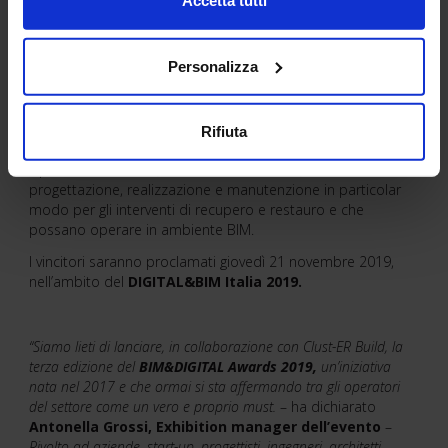
Accetta tutti
Bologna, e ha l’obiettivo, da un lato, di far conoscere
i
progetti e le opere che sfruttano le innovazioni
tecnologiche e la metodologia BIM,
al fine di migliorare
Personalizza
le performance e rendere più efficace il processo di
progettazione, realizzazione e manutenzione degli edifici e
delle infrastrutture; dall’altro, di premiare aziende e start-up
che hanno promosso
nuovi strumenti e sistemi
Rifiuta
digitali
per l’ambiente costruito
in grado di ottimizzare
il processo di rilievo, restituzione e visione, di
progettazione, realizzazione e manutenzione in particolar
modo per gli interventi di recupero e restauro e che
possano operare in ambiente BIM.
I vincitori saranno proclamati giovedì 21 novembre 2019,
nell’ambito del
DIGITAL&BIM Italia 2019.
“Siamo lieti di lanciare, in collaborazione con Clust-ER Build, la
terza edizione del
BIM&DIGITAL Awards 2019,
un’iniziativa
nata nel 2017 e che ormai si sta affermando tra gli operatori
del settore come un vero e proprio must.
– ha dichiarato
Antonella Grossi, Exhibition manager dell’evento
–
Rivolto ad aziende, start-up, progettisti, ingegneri, architetti,