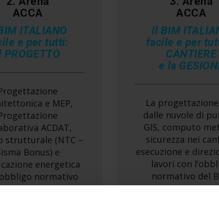
2. Arena
3. Arena
ACCA
ACCA
 BIM ITALIANO
Il BIM ITALI
ile e per tutti:
facile e per tutt
il PROGETTO
CANTIERE
e la GESION
Progettazione
La progettazione
itettonica e MEP,
dalle nuvole di pu
Progettazione
GIS, computo met
laborativa ACDAT,
sicurezza nei cant
o strutturale (NTC –
esecuzione e direzi
Sisma Bonus) e
lavori con l’obb
ficazione energetica
normativo del B
’obbligo normativo
del BIM.