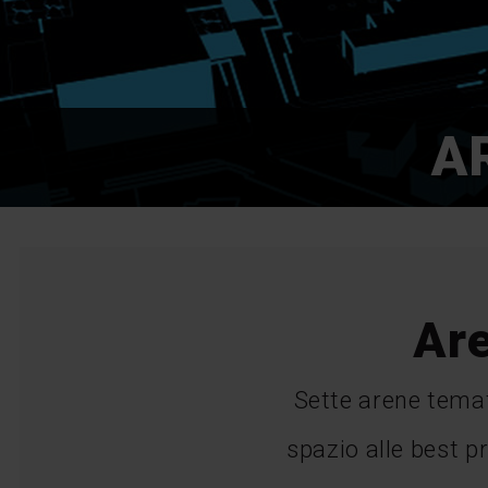
A
Are
Sette arene temat
spazio alle best p