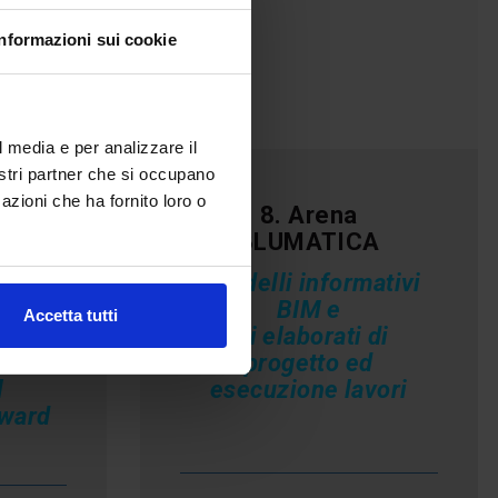
a
Informazioni sui cookie
l media e per analizzare il
nostri partner che si occupano
azioni che ha fornito loro o
8. Arena
ne e
BLUMATICA
ne
I modelli informativi
BIM
BIM e
Accetta tutti
 del
gli elaborati di
 e i
progetto ed
l
esecuzione lavori
ward