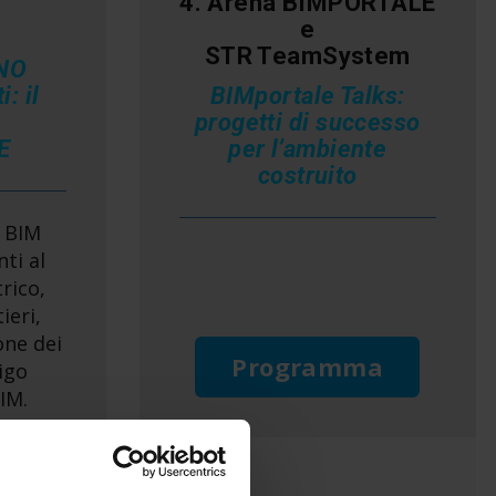
4. Arena BIMPORTALE
e
STR TeamSystem
ANO
i: il
BIMportale Talks:
progetti di successo
E
per l’ambiente
costruito
 BIM
nti al
rico,
ieri,
one dei
Programma
ligo
IM.