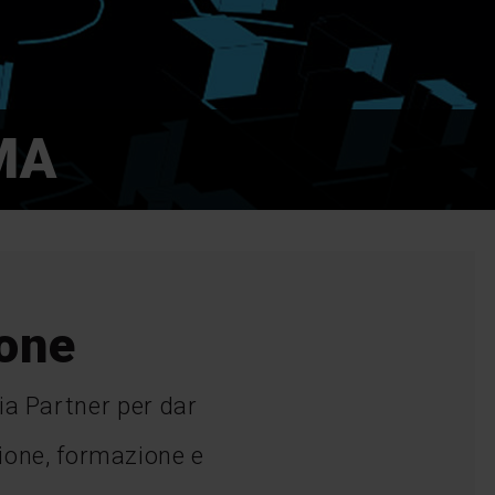
MA
ione
ia Partner per dar
zione, formazione e