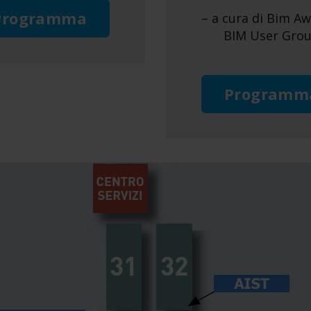
Programma
– a cura di Bim A
BIM User Gro
Programm