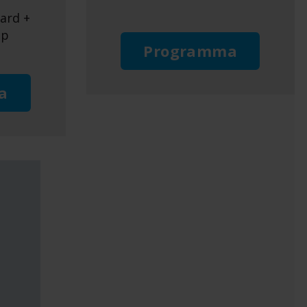
ward +
up
Programma
a