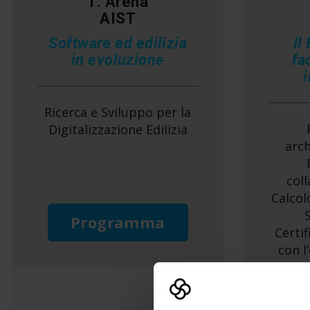
1. Arena
AIST
Software ed edilizia
Il
in evoluzione
fac
Ricerca e Sviluppo per la
Digitalizzazione Edilizia
arch
col
Calcol
Programma
Certi
con l