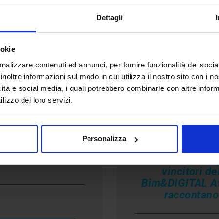
Programm
Programma
Dettagli
ookie
nalizzare contenuti ed annunci, per fornire funzionalità dei socia
inoltre informazioni sul modo in cui utilizza il nostro sito con i 
icità e social media, i quali potrebbero combinarle con altre inform
6. Arena
7. BIM,
lizzo dei loro servizi.
OGICAL SOFT
digitalizzazio
progettazio
Il BIM per la
parametrica 
qualificazione
Personalizza
getica e sismica
I professionisti
BIM User Group
vincitori de
Bim&DIGITAL A
raccontano