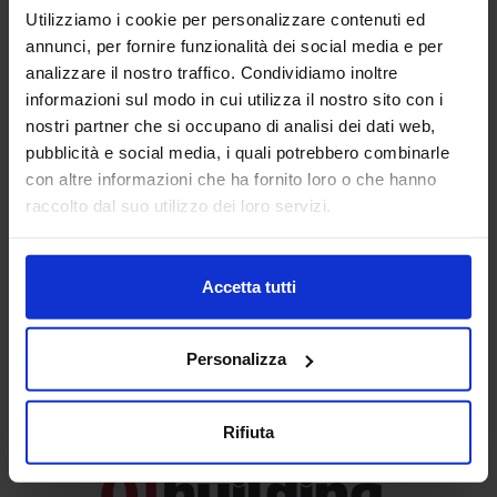
Genova riafferma l’importanza delle ispezioni di sicurezza.
Utilizziamo i cookie per personalizzare contenuti ed
annunci, per fornire funzionalità dei social media e per
analizzare il nostro traffico. Condividiamo inoltre
La
sicurezza delle infrastrutture viarie
è un problema
informazioni sul modo in cui utilizza il nostro sito con i
nazionale e mondiale. Questa presentazione contribuisce a
nostri partner che si occupano di analisi dei dati web,
creare un processo ottimizzato che possa aiutare
l’ispettore di sicurezza a risolvere questo problema.
pubblicità e social media, i quali potrebbero combinarle
Integrando le check list di sicurezza e i dati incidentali
con altre informazioni che ha fornito loro o che hanno
nel
modello IIM
(Infrastructure Information Modelling) si ha
raccolto dal suo utilizzo dei loro servizi.
la possibilità di individuare analiticamente la posizione dei
pericoli per la sicurezza e progettare gli interventi preventivi.
Allo scopo, a Digital&BIM in una sessione tematica
nell’
arena
dedicata a
“Collaborazione, Gestione ed
Accetta tutti
Interoperabilità”
verrà spiegato come…
Continua a leggere l’intero articolo »
Personalizza
Gli approfondimenti sulla
Pubblica Amministrazione su
Rifiuta