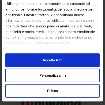
Utilizziamo i cookie per personalizzare contenuti ed
partenariato pubblico privato anche per via del rilievo
assunto dai servizi erogabili, simulabili e verificabili
annunci, per fornire funzionalità dei social media e per
analizzare il nostro traffico. Condividiamo inoltre
informazioni sul modo in cui utilizza il nostro sito con i
L’istituto della concessione di costruzione e gestione e le
nostri partner che si occupano di analisi dei dati web,
altre forme di
partenariato
, tra cui la locazione finanziaria
pubblicità e social media, i quali potrebbero combinarle
di opere pubbliche e il contratto di disponibilità, sembrano
con altre informazioni che ha fornito loro o che hanno
essere il
terreno elettivo per il Bim
per due ordini di
raccolto dal suo utilizzo dei loro servizi.
motivi: 1) l’
unicità
dell’interlocuzione da parte
dell’amministrazione aggiudicatrice nei confronti della
contro-parte; 2) la
centralità
della vita utile di servizio del
cespite oggetto del contratto.
Accetta tutti
Continua a leggere l’intero articolo »
Personalizza
Gli approfondimenti sulla
Pubblica Amministrazione su
Rifiuta