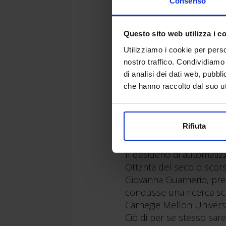
Consenso
Questo sito web utilizza i c
Utilizziamo i cookie per perso
nostro traffico. Condividiamo 
di analisi dei dati web, pubbl
che hanno raccolto dal suo uti
Perchè bisogna formare gli
di modelli informativi
Rifiuta
Il desiderio di automatiz
Ottanta del secolo scors
Giovanna Guarnerio, press
condusse una ricerca scie
Carnegie Mellon Univers
Ciò di per se stesso sare