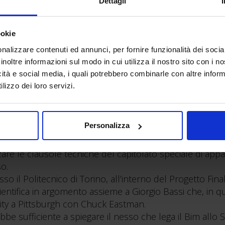
Dettagli
ookie
nalizzare contenuti ed annunci, per fornire funzionalità dei socia
inoltre informazioni sul modo in cui utilizza il nostro sito con i 
icità e social media, i quali potrebbero combinarle con altre inform
lizzo dei loro servizi.
 uffici di direzione dei lavori al fine di pretendere dai pr
 che consentano la generazione automatica delle condizioni 
speciali di appalto
Personalizza
zare le clausole tecniche del capitolato speciale di appal
o.
o il Politecnico di Torino, all’interno del Progetto Final
ntifica in argomento assieme a Giorgio Bassi che, in que
ity a Pittsburgh con Chuck Eastman.
bbe sufficiente a spiegare il nesso che lega il Bim allo S