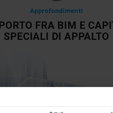
Approfondimenti
PPORTO FRA BIM E CAPI
SPECIALI DI APPALTO