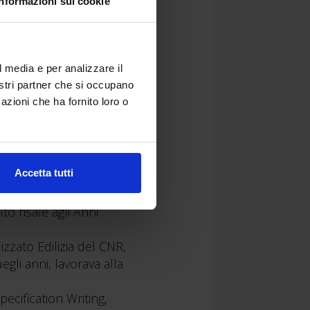
Informazioni sui cookie
l media e per analizzare il
nostri partner che si occupano
azioni che ha fornito loro o
ogettisti la configurazione
tecniche dei capitolati
Accetta tutti
to risale agli Anni
izzato Edilizia del CNR,
gli anni, lavorava alla
pecification Writing,