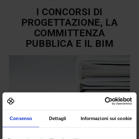
I CONCORSI DI
PROGETTAZIONE, LA
COMMITTENZA
PUBBLICA E IL BIM
Consenso
Dettagli
Informazioni sui cookie
La gestione autenticamente digitalizzata dei
concorsi di progettazione richiama le questioni