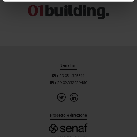
Senaf srl
+ 39 051.325511
+ 39 02.332039460
Progetto e direzione