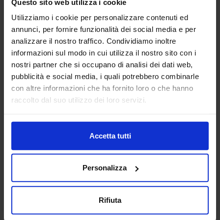
Questo sito web utilizza i cookie
identitarie dei profili committenti e progettuali
Utilizziamo i cookie per personalizzare contenuti ed
annunci, per fornire funzionalità dei social media e per
Il modo in cui si sta introducendo, nel nostro Paese, il
Bim
e
analizzare il nostro traffico. Condividiamo inoltre
il
Gis
nei
concorsi
(internazionali) di progettazione è
informazioni sul modo in cui utilizza il nostro sito con i
rivelatore, da parte della committenza (non solo) pubblica,
nostri partner che si occupano di analisi dei dati web,
di una difficoltà che, oltre a essere operativa,
pubblicità e social media, i quali potrebbero combinarle
è
concettuale
.
con altre informazioni che ha fornito loro o che hanno
Si assiste spesso, infatti, a una prima fase, a uno o a due
raccolto dal suo utilizzo dei loro servizi.
stadi, in cui i candidati sono chiamati, pur in presenza
di
documenti di indirizzo preliminari
dettagliati,
contenenti numerosi dati di ingresso, a formulare le proprie
ipotesi di natura progettuale
in maniera del tutto
Accetta tutti
tradizionale
.
Continua a leggere l’intero articolo »
Personalizza
Gli approfondimenti sulla
Rifiuta
Pubblica Amministrazione su