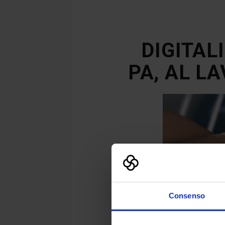
DIGITAL
PA, AL L
Consenso