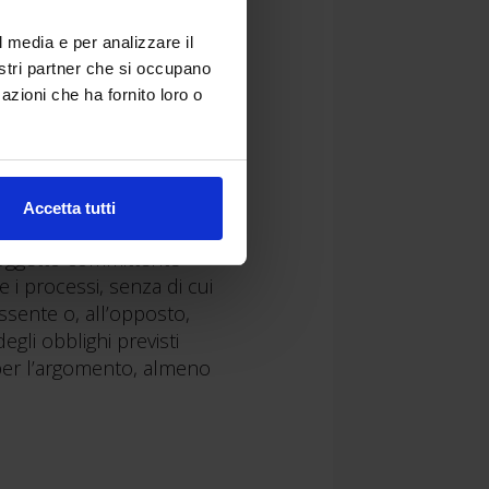
l media e per analizzare il
nostri partner che si occupano
azioni che ha fornito loro o
 appaltanti e nelle
Accetta tutti
he la
digitalizzazione
soggetto committente
 i processi, senza di cui
assente o, all’opposto,
gli obblighi previsti
a per l’argomento, almeno