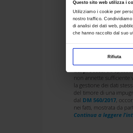
Questo sito web utilizza i c
Utilizziamo i cookie per perso
nostro traffico. Condividiamo 
di analisi dei dati web, pubbl
Analizziamo come f
che hanno raccolto dal suo uti
Rifiuta
Ciò a cui assistiamo, in v
dei processi
sia spesso 
non annette sufficiente v
la gestione dei dati stes
del timore di una impugna
dal
DM 560/2017
, occor
nei fatti, mostrata da pa
Continua a leggere l’int