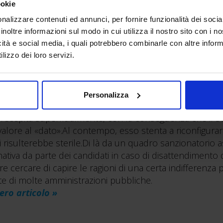
ookie
nalizzare contenuti ed annunci, per fornire funzionalità dei socia
inoltre informazioni sul modo in cui utilizza il nostro sito con i 
icità e social media, i quali potrebbero combinarle con altre inform
ar percepire il valore della digitalizzazione per le stazioni
lizzo dei loro servizi.
amministrazioni concedenti
Personalizza
erità non solo all’interno della
Domanda Pubblica
, è c
recepita superficialmente, con la conseguenza che il 
alore al «dato».Al contempo, esso stenta a riconfigurare
si risulterebbe sterile.Di là da un quadro sanzionatorio 
tiva da parte dei candidati in caso di disattendimento de
re cercare di capire le ragioni di una certa indifferenz
rte di molte amministrazioni pubbliche.
ero articolo »