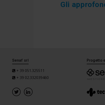
Gli approfon
Senaf srl
Progetto 
+ 39 051.325511
+ 39 02.332039460