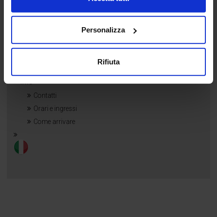
Photogallery
News
Speakers
Personalizza
Comunicati Stampa
Approfondimenti
Rifiuta
Media Partner
Info
Contatti
Orari e ingressi
Come arrivare