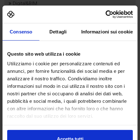
Digital&BIM
Esporre
Documenti espositori
Perchè esporre
Consenso
Dettagli
Informazioni sui cookie
Catalogo espositori
Strumenti di comunicazione
Questo sito web utilizza i cookie
Focus e percorsi
Utilizziamo i cookie per personalizzare contenuti ed
Catalogo espositori
annunci, per fornire funzionalità dei social media e per
Programma
analizzare il nostro traffico. Condividiamo inoltre
Conferenza Internazionale
informazioni sul modo in cui utilizza il nostro sito con i
Convegni
nostri partner che si occupano di analisi dei dati web,
Laboratori BIM
pubblicità e social media, i quali potrebbero combinarle
Arene
con altre informazioni che ha fornito loro o che hanno
raccolto dal suo utilizzo dei loro servizi.
Speakers
BIM&Digital Award
News&Media
Accetta tutti