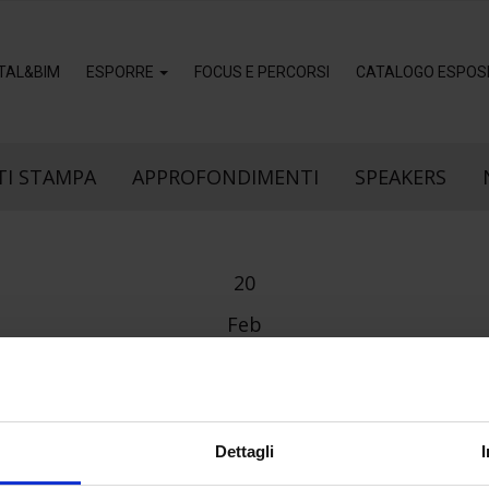
ITAL&BIM
ESPORRE
FOCUS E PERCORSI
CATALOGO ESPOSI
I STAMPA
APPROFONDIMENTI
SPEAKERS
20
Feb
Dettagli