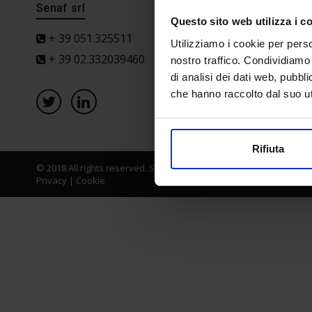
Senaf srl
Progetto 
Questo sito web utilizza i c
+ 39 051.325511
Utilizziamo i cookie per perso
+ 39 02.332039460
nostro traffico. Condividiamo 
di analisi dei dati web, pubbl
che hanno raccolto dal suo uti
Rifiuta
© 2018 All rights reserved. Senaf srl - Gruppo Tecniche Nuove Spa
Privacy
|
Cookie