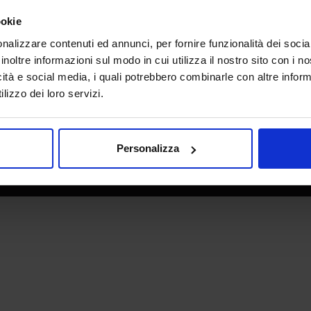
e direzione
In collaborazione con
ookie
nalizzare contenuti ed annunci, per fornire funzionalità dei socia
inoltre informazioni sul modo in cui utilizza il nostro sito con i 
icità e social media, i quali potrebbero combinarle con altre inform
lizzo dei loro servizi.
Personalizza
 - P.IVA 06382730155 - C.F. 02213830371