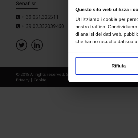
Senaf srl
Progetto 
Questo sito web utilizza i c
+ 39 051.325511
Utilizziamo i cookie per perso
+ 39 02.332039460
nostro traffico. Condividiamo 
di analisi dei dati web, pubbl
che hanno raccolto dal suo uti
Rifiuta
© 2018 All rights reserved. Senaf srl - Gruppo Tecniche Nuove Spa
Privacy
|
Cookie