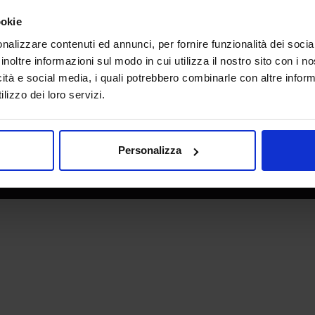
e direzione
In collaborazione con
ookie
nalizzare contenuti ed annunci, per fornire funzionalità dei socia
inoltre informazioni sul modo in cui utilizza il nostro sito con i 
icità e social media, i quali potrebbero combinarle con altre inform
lizzo dei loro servizi.
Personalizza
 - P.IVA 06382730155 - C.F. 02213830371