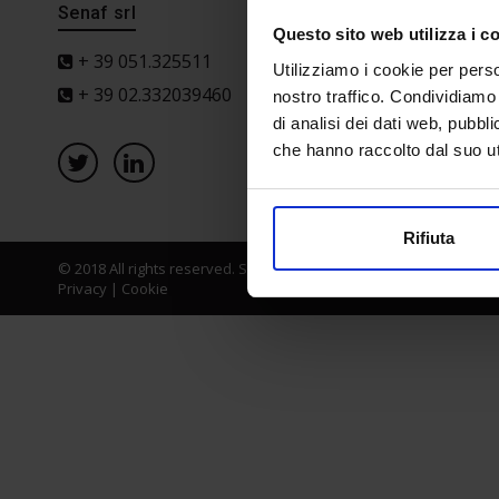
Senaf srl
Progetto 
Questo sito web utilizza i c
+ 39 051.325511
Utilizziamo i cookie per perso
+ 39 02.332039460
nostro traffico. Condividiamo 
di analisi dei dati web, pubbl
che hanno raccolto dal suo uti
Rifiuta
© 2018 All rights reserved. Senaf srl - Gruppo Tecniche Nuove Spa
Privacy
|
Cookie