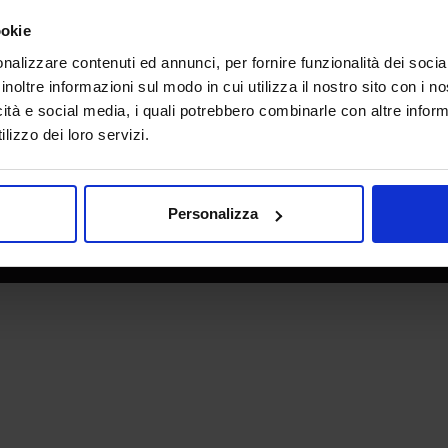
e direzione
In collaborazione con
ookie
nalizzare contenuti ed annunci, per fornire funzionalità dei socia
inoltre informazioni sul modo in cui utilizza il nostro sito con i 
icità e social media, i quali potrebbero combinarle con altre inform
lizzo dei loro servizi.
Personalizza
 - P.IVA 06382730155 - C.F. 02213830371