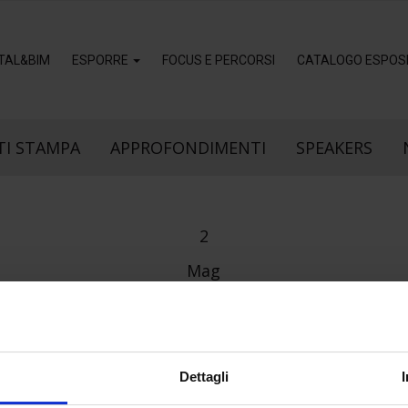
ITAL&BIM
ESPORRE
FOCUS E PERCORSI
CATALOGO ESPOSI
I STAMPA
APPROFONDIMENTI
SPEAKERS
2
Mag
Dettagli