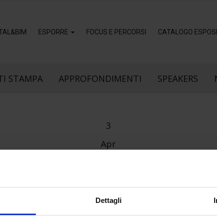
ITAL&BIM
ESPORRE
FOCUS E PERCORSI
CATALOGO ESPOSI
I STAMPA
APPROFONDIMENTI
SPEAKERS
3
Apr
Dettagli