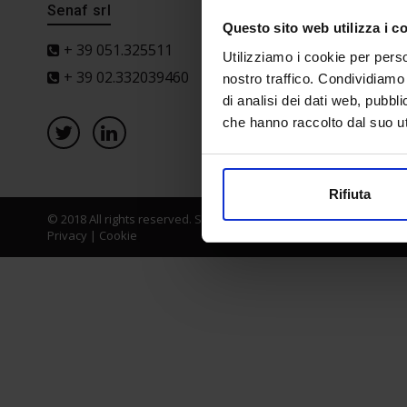
Senaf srl
Progetto 
Questo sito web utilizza i c
+ 39 051.325511
Utilizziamo i cookie per perso
+ 39 02.332039460
nostro traffico. Condividiamo 
di analisi dei dati web, pubbl
che hanno raccolto dal suo uti
Rifiuta
© 2018 All rights reserved. Senaf srl - Gruppo Tecniche Nuove Spa
Privacy
|
Cookie