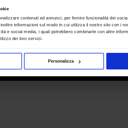
e direzione
In collaborazione con
ookie
nalizzare contenuti ed annunci, per fornire funzionalità dei socia
inoltre informazioni sul modo in cui utilizza il nostro sito con i 
icità e social media, i quali potrebbero combinarle con altre inform
lizzo dei loro servizi.
Personalizza
 - P.IVA 06382730155 - C.F. 02213830371