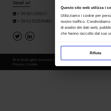
Senaf srl
Progetto 
Questo sito web utilizza i c
+ 39 051.325511
Utilizziamo i cookie per perso
+ 39 02.332039460
nostro traffico. Condividiamo 
di analisi dei dati web, pubbl
che hanno raccolto dal suo uti
Rifiuta
© 2018 All rights reserved. Senaf srl - Gruppo Tecniche Nuove Spa
Privacy
|
Cookie