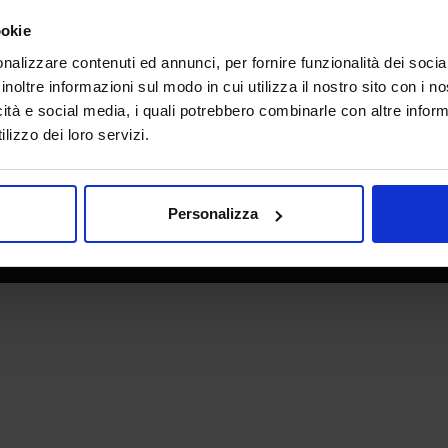
e direzione
In collaborazione con
ookie
nalizzare contenuti ed annunci, per fornire funzionalità dei socia
inoltre informazioni sul modo in cui utilizza il nostro sito con i 
icità e social media, i quali potrebbero combinarle con altre inform
lizzo dei loro servizi.
Personalizza
 - P.IVA 06382730155 - C.F. 02213830371