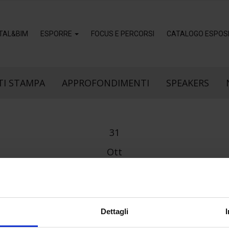
ITAL&BIM
ESPORRE
FOCUS E PERCORSI
CATALOGO ESPOSI
I STAMPA
APPROFONDIMENTI
SPEAKERS
31
Ott
Dettagli