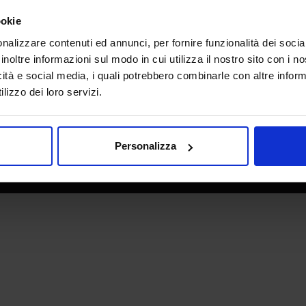
e direzione
In collaborazione con
ookie
nalizzare contenuti ed annunci, per fornire funzionalità dei socia
inoltre informazioni sul modo in cui utilizza il nostro sito con i 
icità e social media, i quali potrebbero combinarle con altre inform
lizzo dei loro servizi.
Personalizza
 - P.IVA 06382730155 - C.F. 02213830371