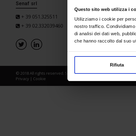
Senaf srl
Progetto 
Questo sito web utilizza i c
+ 39 051.325511
Utilizziamo i cookie per perso
+ 39 02.332039460
nostro traffico. Condividiamo 
di analisi dei dati web, pubbl
che hanno raccolto dal suo uti
Rifiuta
© 2018 All rights reserved. Senaf srl - Gruppo Tecniche Nuove Spa
Privacy
|
Cookie