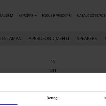
ITAL&BIM
ESPORRE
FOCUS E PERCORSI
CATALOGO ESPOSI
I STAMPA
APPROFONDIMENTI
SPEAKERS
15
Ott
Dettagli