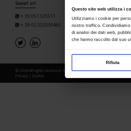
Senaf srl
Progetto 
Questo sito web utilizza i c
+ 39 051.325511
Utilizziamo i cookie per perso
+ 39 02.332039460
nostro traffico. Condividiamo 
di analisi dei dati web, pubbl
che hanno raccolto dal suo uti
Rifiuta
© 2018 All rights reserved. Senaf srl - Gruppo Tecniche Nuove Spa
Privacy
|
Cookie