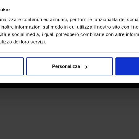
e direzione
In collaborazione con
ookie
nalizzare contenuti ed annunci, per fornire funzionalità dei socia
inoltre informazioni sul modo in cui utilizza il nostro sito con i 
icità e social media, i quali potrebbero combinarle con altre inform
lizzo dei loro servizi.
Personalizza
 - P.IVA 06382730155 - C.F. 02213830371