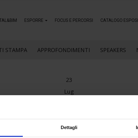
ITAL&BIM
ESPORRE
FOCUS E PERCORSI
CATALOGO ESPOSI
I STAMPA
APPROFONDIMENTI
SPEAKERS
23
Lug
Dettagli