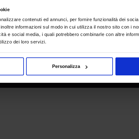
e direzione
In collaborazione con
ookie
nalizzare contenuti ed annunci, per fornire funzionalità dei socia
inoltre informazioni sul modo in cui utilizza il nostro sito con i 
icità e social media, i quali potrebbero combinarle con altre inform
lizzo dei loro servizi.
Personalizza
 - P.IVA 06382730155 - C.F. 02213830371