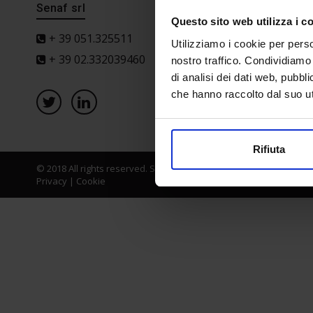
Senaf srl
Progetto 
Questo sito web utilizza i c
+ 39 051.325511
Utilizziamo i cookie per perso
+ 39 02.332039460
nostro traffico. Condividiamo 
di analisi dei dati web, pubbl
che hanno raccolto dal suo uti
Rifiuta
© 2018 All rights reserved. Senaf srl - Gruppo Tecniche Nuove Spa
Privacy
|
Cookie