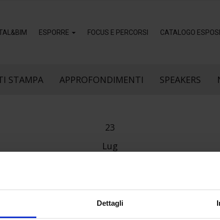
ITAL&BIM
ESPORRE
FOCUS E PERCORSI
CATALOGO ESPOSI
I STAMPA
APPROFONDIMENTI
SPEAKERS
23
Lug
Dettagli