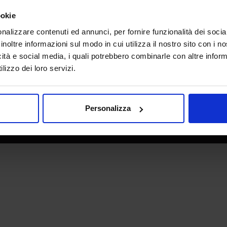
e direzione
In collaborazione con
ookie
nalizzare contenuti ed annunci, per fornire funzionalità dei socia
inoltre informazioni sul modo in cui utilizza il nostro sito con i 
icità e social media, i quali potrebbero combinarle con altre inform
lizzo dei loro servizi.
Personalizza
 - P.IVA 06382730155 - C.F. 02213830371