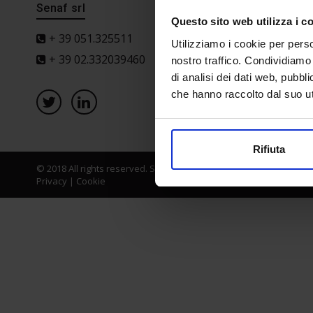
Senaf srl
Progetto 
Questo sito web utilizza i c
+ 39 051.325511
Utilizziamo i cookie per perso
+ 39 02.332039460
nostro traffico. Condividiamo 
di analisi dei dati web, pubbl
che hanno raccolto dal suo uti
Rifiuta
© 2018 All rights reserved. Senaf srl - Gruppo Tecniche Nuove Spa
Privacy
|
Cookie