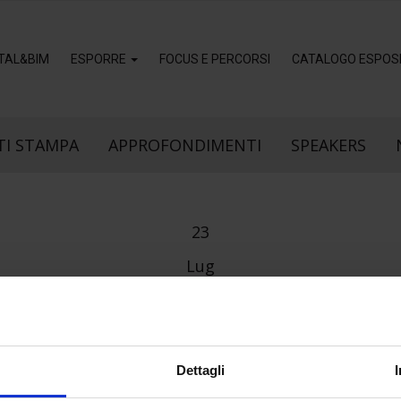
ITAL&BIM
ESPORRE
FOCUS E PERCORSI
CATALOGO ESPOSI
I STAMPA
APPROFONDIMENTI
SPEAKERS
23
Lug
Dettagli