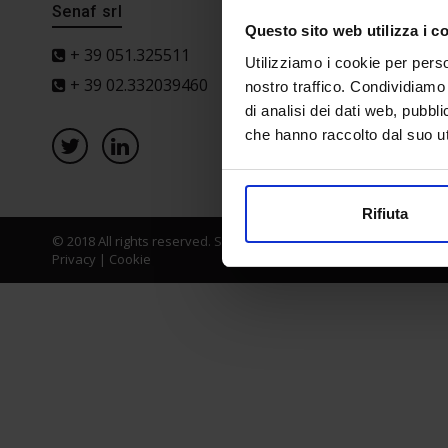
Senaf srl
Progetto 
Questo sito web utilizza i c
+ 39 051.325511
Utilizziamo i cookie per perso
+ 39 02.332039460
nostro traffico. Condividiamo 
di analisi dei dati web, pubbl
che hanno raccolto dal suo uti
Rifiuta
© 2018 All rights reserved. Senaf srl - Gruppo Tecniche Nuove Spa
Privacy
|
Cookie