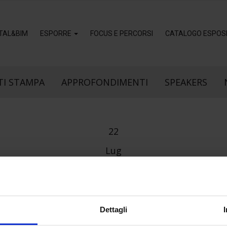
ITAL&BIM
ESPORRE
FOCUS E PERCORSI
CATALOGO ESPOSI
I STAMPA
APPROFONDIMENTI
SPEAKERS
22
Lug
Dettagli