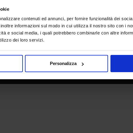
e direzione
In collaborazione con
ookie
nalizzare contenuti ed annunci, per fornire funzionalità dei socia
inoltre informazioni sul modo in cui utilizza il nostro sito con i 
icità e social media, i quali potrebbero combinarle con altre inform
lizzo dei loro servizi.
Personalizza
 - P.IVA 06382730155 - C.F. 02213830371