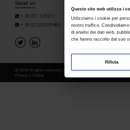
Senaf srl
Progetto 
Questo sito web utilizza i c
+ 39 051.325511
Utilizziamo i cookie per perso
+ 39 02.332039460
nostro traffico. Condividiamo 
di analisi dei dati web, pubbl
che hanno raccolto dal suo uti
Rifiuta
© 2018 All rights reserved. Senaf srl - Gruppo Tecniche Nuove Spa
Privacy
|
Cookie