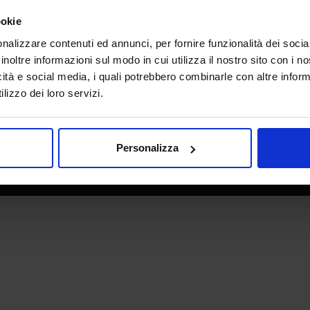
e direzione
In collaborazione con
ookie
nalizzare contenuti ed annunci, per fornire funzionalità dei socia
inoltre informazioni sul modo in cui utilizza il nostro sito con i 
icità e social media, i quali potrebbero combinarle con altre inform
lizzo dei loro servizi.
Personalizza
 - P.IVA 06382730155 - C.F. 02213830371