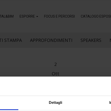
ITAL&BIM
ESPORRE
FOCUS E PERCORSI
CATALOGO ESPOSI
I STAMPA
APPROFONDIMENTI
SPEAKERS
2
Ott
Dettagli