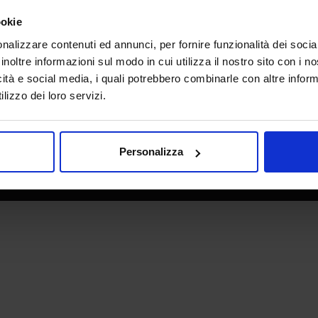
e direzione
In collaborazione con
ookie
nalizzare contenuti ed annunci, per fornire funzionalità dei socia
inoltre informazioni sul modo in cui utilizza il nostro sito con i 
icità e social media, i quali potrebbero combinarle con altre inform
lizzo dei loro servizi.
Personalizza
 - P.IVA 06382730155 - C.F. 02213830371