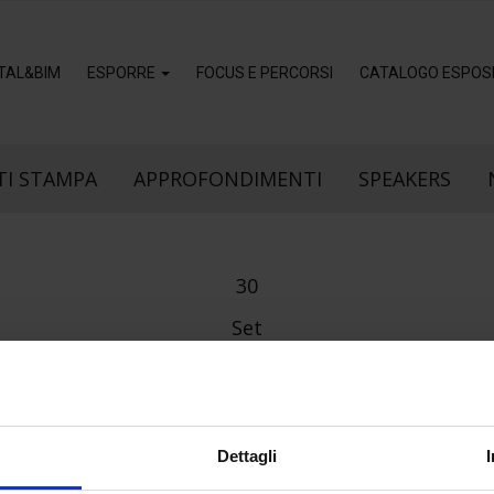
ITAL&BIM
ESPORRE
FOCUS E PERCORSI
CATALOGO ESPOSI
I STAMPA
APPROFONDIMENTI
SPEAKERS
30
Set
Dettagli