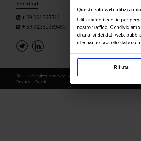
Senaf srl
Progetto 
Questo sito web utilizza i c
+ 39 051.325511
Utilizziamo i cookie per perso
+ 39 02.332039460
nostro traffico. Condividiamo 
di analisi dei dati web, pubbl
che hanno raccolto dal suo uti
Rifiuta
© 2018 All rights reserved. Senaf srl - Gruppo Tecniche Nuove Spa
Privacy
|
Cookie