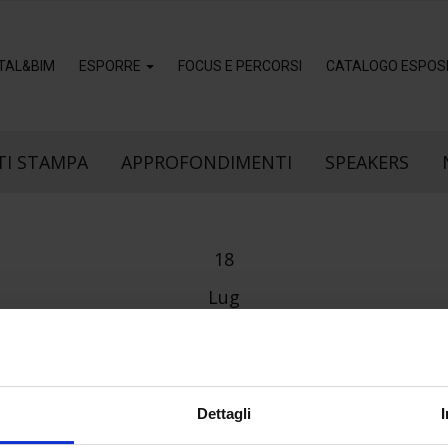
ITAL&BIM
ESPORRE
FOCUS E PERCORSI
CATALOGO ESPOSI
I STAMPA
APPROFONDIMENTI
SPEAKERS
18
Lug
Dettagli