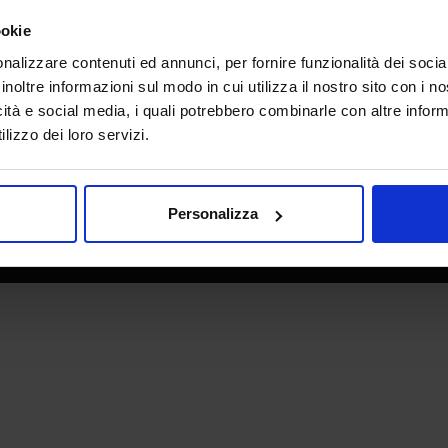
e direzione
In collaborazione con
ookie
nalizzare contenuti ed annunci, per fornire funzionalità dei socia
inoltre informazioni sul modo in cui utilizza il nostro sito con i 
icità e social media, i quali potrebbero combinarle con altre inform
lizzo dei loro servizi.
Personalizza
 - P.IVA 06382730155 - C.F. 02213830371