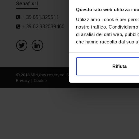
Senaf srl
Progetto 
Questo sito web utilizza i c
+ 39 051.325511
Utilizziamo i cookie per perso
+ 39 02.332039460
nostro traffico. Condividiamo 
di analisi dei dati web, pubbl
che hanno raccolto dal suo uti
Rifiuta
© 2018 All rights reserved. Senaf srl - Gruppo Tecniche Nuove Spa
Privacy
|
Cookie