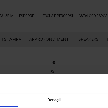
ITAL&BIM
ESPORRE
FOCUS E PERCORSI
CATALOGO ESPOSI
I STAMPA
APPROFONDIMENTI
SPEAKERS
30
Set
Dettagli