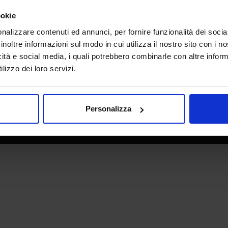
e direzione
In collaborazione con
ookie
nalizzare contenuti ed annunci, per fornire funzionalità dei socia
inoltre informazioni sul modo in cui utilizza il nostro sito con i 
icità e social media, i quali potrebbero combinarle con altre inform
lizzo dei loro servizi.
Personalizza
 - P.IVA 06382730155 - C.F. 02213830371