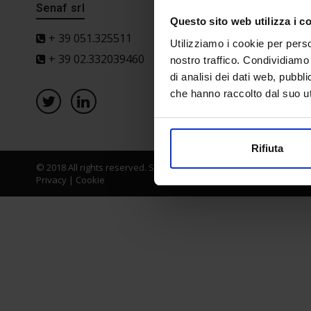
Senaf srl
Progetto 
Questo sito web utilizza i c
+ 39 051.325511
Utilizziamo i cookie per perso
+ 39 02.332039460
nostro traffico. Condividiamo 
di analisi dei dati web, pubbl
che hanno raccolto dal suo uti
Rifiuta
© 2018 All rights reserved. Senaf srl - Gruppo Tecniche Nuove Spa
Privacy
|
Cookie