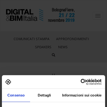
Toggl
navig
COMUNICATI STAMPA
APPROFONDIMENTI
SPEAKERS
NEWS
11
Ott
EARLY BIRD
Consenso
Dettagli
Informazioni sui cookie