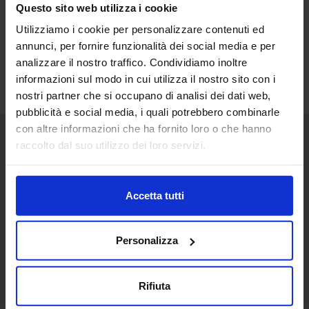
Questo sito web utilizza i cookie
Utilizziamo i cookie per personalizzare contenuti ed
annunci, per fornire funzionalità dei social media e per
analizzare il nostro traffico. Condividiamo inoltre
informazioni sul modo in cui utilizza il nostro sito con i
nostri partner che si occupano di analisi dei dati web,
pubblicità e social media, i quali potrebbero combinarle
con altre informazioni che ha fornito loro o che hanno
raccolto dal suo utilizzo dei loro servizi.
Senaf srl
+ 39 051.325511
Accetta tutti
+ 39 02.332039460
Personalizza
Progetto e direzione
Rifiuta