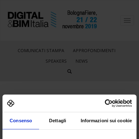
Toggl
navig
COMUNICATI STAMPA
APPROFONDIMENTI
SPEAKERS
NEWS
27
Ago
Consenso
Dettagli
Informazioni sui cookie
LOGO_ACCA