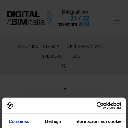
Toggl
navig
COMUNICATI STAMPA
APPROFONDIMENTI
SPEAKERS
NEWS
17
Giu
STAND BASE_2
Consenso
Dettagli
Informazioni sui cookie