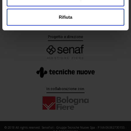
+ 39 02.332039460
Rifiuta
Progetto e direzione
In collaborazione con
© 2018 All rights reserved. Senaf srl - Gruppo Tecniche Nuove Spa - P.IVA 06382730155 -